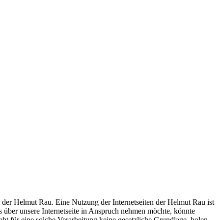
g der Helmut Rau. Eine Nutzung der Internetseiten der Helmut Rau ist
 über unsere Internetseite in Anspruch nehmen möchte, könnte
ht für eine solche Verarbeitung keine gesetzliche Grundlage, holen