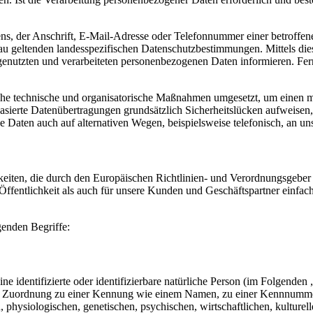
, der Anschrift, E-Mail-Adresse oder Telefonnummer einer betroffenen
u geltenden landesspezifischen Datenschutzbestimmungen. Mittels die
enutzten und verarbeiteten personenbezogenen Daten informieren. Fern
che technische und organisatorische Maßnahmen umgesetzt, um einen mög
ierte Datenübertragungen grundsätzlich Sicherheitslücken aufweisen, 
e Daten auch auf alternativen Wegen, beispielsweise telefonisch, an uns
hkeiten, die durch den Europäischen Richtlinien- und Verordnungsge
ffentlichkeit als auch für unsere Kunden und Geschäftspartner einfach
genden Begriffe:
e identifizierte oder identifizierbare natürliche Person (im Folgenden „
tels Zuordnung zu einer Kennung wie einem Namen, zu einer Kennnumme
siologischen, genetischen, psychischen, wirtschaftlichen, kulturellen o